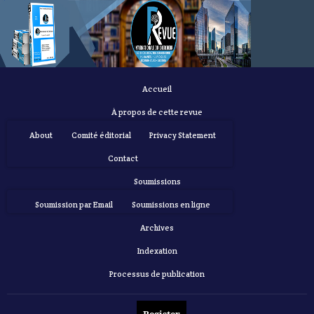
Accueil
À propos de cette revue
About
Comité éditorial
Privacy Statement
Contact
Soumissions
Soumission par Email
Soumissions en ligne
Archives
Indexation
Processus de publication