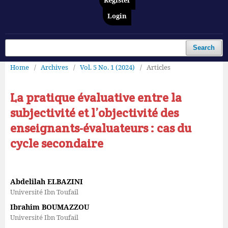
Register
Login
Search
Home
/
Archives
/
Vol. 5 No. 1 (2024)
/
Articles
La pratique évaluative entre la
subjectivité et l’objectivité des
enseignants-évaluateurs : cas du
cycle secondaire
Abdelilah ELBAZINI
Université Ibn Toufail
Ibrahim BOUMAZZOU
Université Ibn Toufail