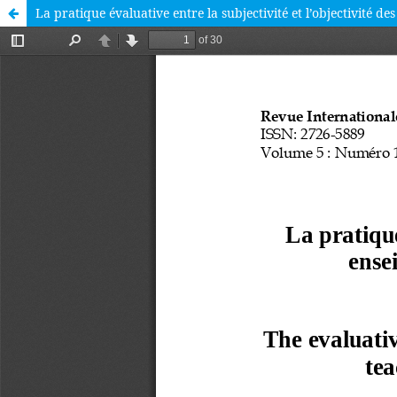
La pratique évaluative entre la subjectivité et l’objectivité d