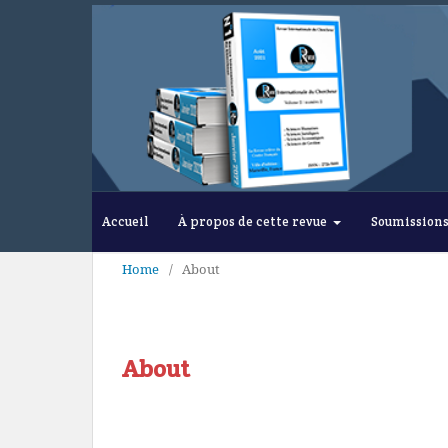
Accueil
À propos de cette revue
Soumission
Home
/
About
About