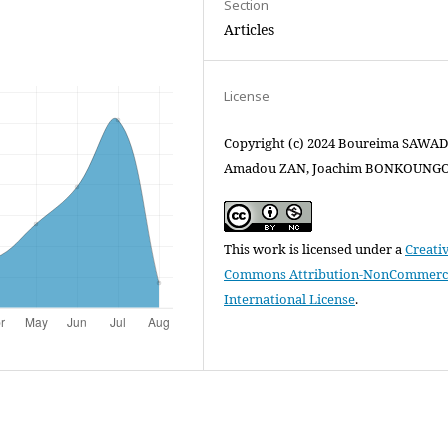
Section
Articles
License
Copyright (c) 2024 Boureima SAWA
Amadou ZAN, Joachim BONKOUNG
This work is licensed under a
Creati
Commons Attribution-NonCommercia
International License
.