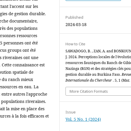
ant l'accent sur les
gies de gestion durable.
Published
herche documentaire,
2024-03-18
près des populations
personnes ressources
15 personnes ont été
How to Cite
focus groups ont été
SAWADOGO, B. , ZAN, A. and BONKOU
J. 2024. Perceptions locales de l’évoluti
ns riveraines ont une
ressources fauniques du Ranch de Gibi
 Cette connaissance est
Nazinga (RGN) et des stratégies clés po
bution spatiale de
gestion durable au Burkina Faso.
Revu
le du ranch mieux
Internationale du Chercheur
. 5, 1 (Mar.
essources en eau. La
More Citation Formats
 entre autres l'approche
es populations riveraines.
ait la mise en place des
Issue
ces à la fois efficaces et
Vol. 5 No. 1 (2024)