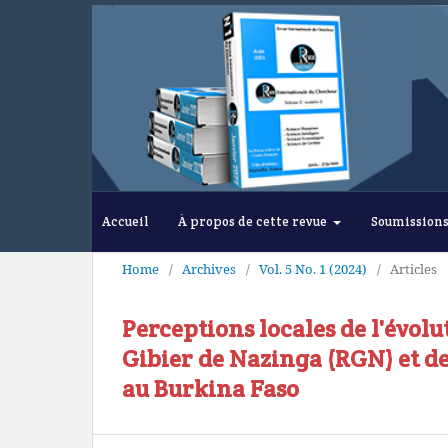
Accueil
À propos de cette revue
Soumission
Home
/
Archives
/
Vol. 5 No. 1 (2024)
/
Articles
Perceptions locales de l'évol
Gibier de Nazinga (RGN) et de
au Burkina Faso