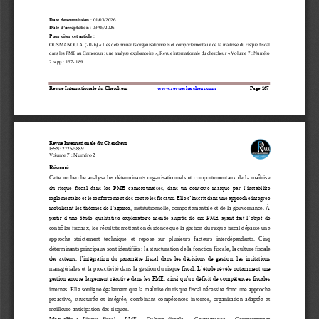
Date de soumission
: 
01
/
03
/
2026
Date d’acceptation
: 09/05/2026
Pour citer cet article
: 
OUSMANOU 
A. (2026
) «
Les déterminants 
organisationnels et comportementaux de la maitri
se du risque fiscal 
dans les PME
au Cameroun : une analyse exploratoire
», 
Revue Internationale du chercheur « Volume
7 :
Numéro 
2
»
pp 
: 
167
-
1
8
9
Revue Internationale du Chercheur
www.revuechercheur.com
Page 
167
Revue Internationale du Chercheur
ISSN: 2726
-
5889
Volume 7
: Numéro 2
Résumé 
Cette recherche analyse les déterminants organisationnel
s et comportementaux de la maîtrise 
du  risque  fiscal  dans  les  PME  camerounaises,  dans  un  contexte  marqué  par  l’instabilité 
réglementaire et le renforcement des contrôles fiscaux. Elle s’inscrit dans une approche intégrée 
mobilisant les théories de l’agence
, institutionnelle, comportementale et de la gouvernance. À 
partir d’une étude qualitative exploratoire menée auprès de six PME ayant fait l’objet de 
contrôles fiscaux, les résultats mettent en évidence que la gestion du risque fiscal dépasse une 
approche 
strictement   technique   et   repose   sur   plusieurs   facteurs   interdépendants.
Cinq 
déterminants principaux sont identifiés : la structuration de la fonction fiscale, la culture fiscale 
des acteurs, l’intégration du paramètre fiscal dans les décisions de gestion, les incitations 
e fiscal. L’étude révèle notamment une 
managériales et la proactivité dans la gestion du risqu
gestion encore largement réactive dans les PME, ainsi qu’un déficit de compétences fiscales 
internes. Elle souligne également que 
l
a maîtrise du risque fiscal nécessite 
donc 
une approche 
proactive,  structurée  et  intég
rée,  combinant  compétences  internes,  organisation  adaptée  et 
meilleure anticipation des risques.
Mots
-
clés   :
R
isque   fiscal 
-
PME 
-
C
ulture   fiscale 
–
G
ouvernance
-
C
omportement 