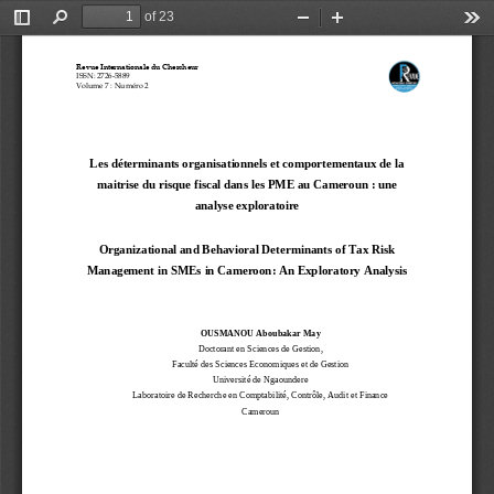
of 23
Toggle
Find
Zoom
Zoom
Too
Sidebar
Out
In
Revue Internationale du Chercheur
ISSN: 2726
-
5889
Volume 7
: Numéro 2
Les déterminants organisationnels et comportementaux de la 
maitrise du risque fiscal dans les 
PME 
au Cameroun : une 
analyse exploratoire
Organizational and Behavioral Determinants 
of Tax Risk 
Management in SMEs in Cameroon: An Exploratory Analysis
OUSMANOU Aboubakar
May
Doctorant en Sciences de Gestion, 
Faculté des Sciences Economiques et de Gestion
Université de Ngaoundere
Laboratoire de Recherche en Comptabilité, Contrôle, 
Audit et Finance
Cameroun