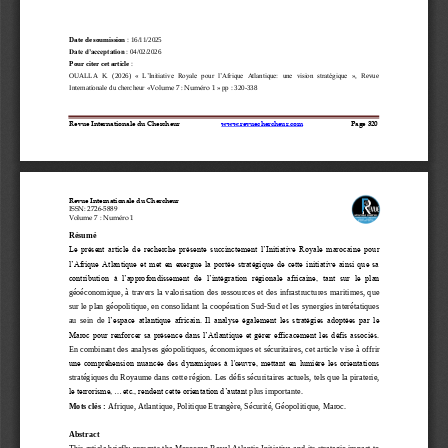
Date de soumission
: 16/11/2025
Date d’acceptation
:
04
/
02
/
2026
Pour citer 
cet article
: 
OUALLA  K.  (2026
)   «
L’Initiative  Royale  pour  l’Afrique  Atlantique:  une  vision  stratégique
»,  Revue 
Volume 7
: Numéro 
1
Internationale d
u chercheur
«
» p
p
: 
320
-
338
Revue Internationale du Chercheur
www.revuechercheur.com
Page 
320
Revue Internationale du Chercheur
ISSN: 2726
-
5889
Volume 7
: Numéro 1
Résumé 
Le présent article de recherche présente succinctement l’Initiative Royale marocaine pour 
l’Afrique Atlantique et met en exergue la portée stratégique de cette initiative ainsi que sa 
contribution  à  l’approfondissement 
de  l’intégration  régionale  africaine,  tant  sur  le  plan 
géoéconomique,  à  travers  la  valorisation  des  ressources  et  des  infrastructures  maritimes,  que 
sur le plan géopolitique, en consolidant la coopération Sud
-
Sud et les synergies interétatiques 
au  sein  de 
l’espace atlantique africain. Il analyse également les stratégies adoptées par le 
Maroc pour renforcer sa présence dans l’Atlantique et gérer efficacement les défis associés. 
En combinant des analyses géopolitiques, économiques et sécuritaires, cet article
vise à offrir 
une compréhension nuancée des dynamiques à l'œuvre, mettant en lumière les orientations 
stratégiques du Royaume dans cette région. Les défis sécuritaires actuels, tels que la piraterie, 
le terrorisme, ...etc., rendent cette orientation d’autan
t plus importante.
Mots clés
: 
Afrique, Atlantique, Politique Etrangère, Sécurité, Géopolitique, Maroc.
Abstract 
This article briefly presents the Moroccan Royal Atlantic Initiative and its strategic impact to 