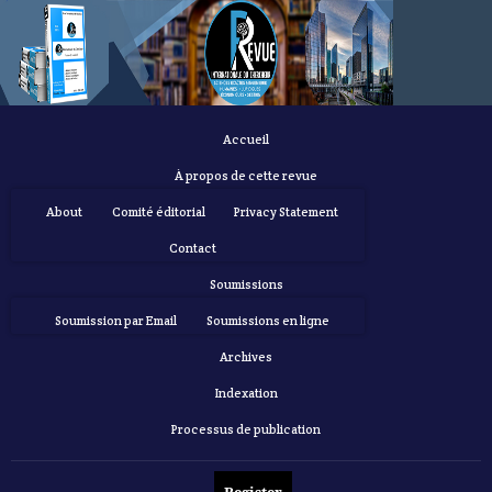
Accueil
À propos de cette revue
About
Comité éditorial
Privacy Statement
Contact
Soumissions
Soumission par Email
Soumissions en ligne
Archives
Indexation
Processus de publication