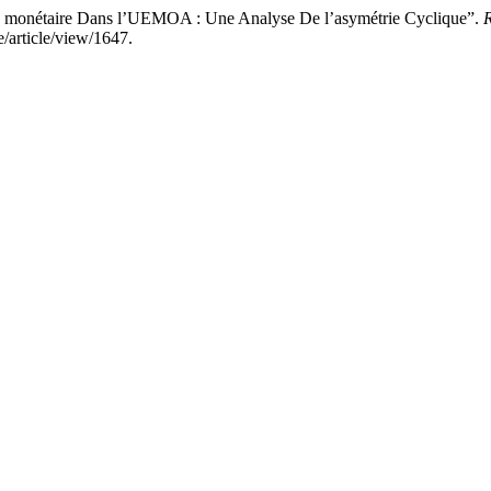
ue monétaire Dans l’UEMOA : Une Analyse De l’asymétrie Cyclique”.
R
/article/view/1647.