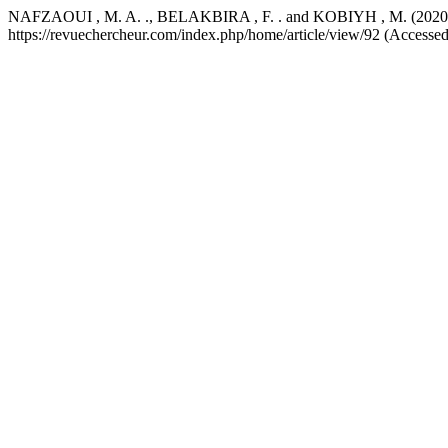
NAFZAOUI , M. A. ., BELAKBIRA , F. . and KOBIYH , M. (2020) “La 
https://revuechercheur.com/index.php/home/article/view/92 (Accesse