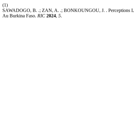
(1)
SAWADOGO, B. .; ZAN, A. .; BONKOUNGOU, J. . Perceptions Locale
Au Burkina Faso.
RIC
2024
,
5
.