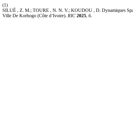
(1)
SILUÉ , Z. M.; TOURE , N. N. V.; KOUDOU , D. Dynamiques Spatial
Ville De Korhogo (Côte d’Ivoire).
RIC
2025
,
6
.