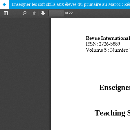
Enseigner les soft skills aux élèves du primaire au Maroc : Réa