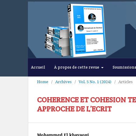
Accueil
À propos de cette revue
Soumission
Home
/
Archives
/
Vol. 5 No. 1 (2024)
/
Articles
COHERENCE ET COHESION TE
APPROCHE DE L’ECRIT
Mohammed El khayaoui