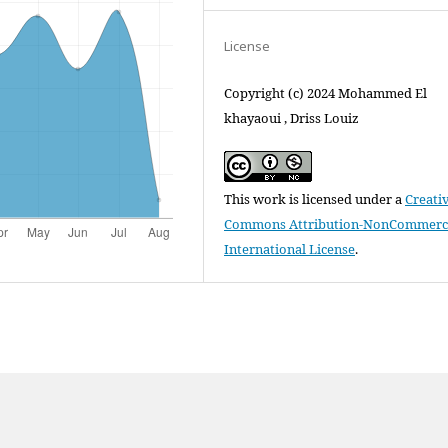
License
Copyright (c) 2024 Mohammed El
khayaoui , Driss Louiz
This work is licensed under a
Creati
Commons Attribution-NonCommercia
International License
.