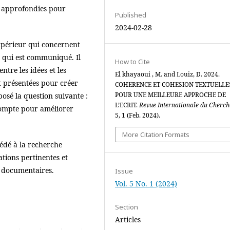
s approfondies pour
Published
2024-02-28
upérieur qui concernent
e qui est communiqué. Il
How to Cite
entre les idées et les
El khayaoui , M. and Louiz, D. 2024.
t présentées pour créer
COHERENCE ET COHESION TEXTUELLES
POUR UNE MEILLEURE APPROCHE DE
posé la question suivante :
L’ECRIT.
Revue Internationale du Cherc
compte pour améliorer
5, 1 (Feb. 2024).
More Citation Formats
édé à la recherche
tions pertinentes et
es documentaires.
Issue
Vol. 5 No. 1 (2024)
Section
Articles