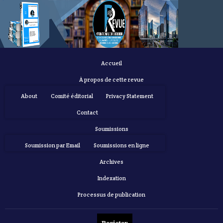
Accueil
À propos de cette revue
About
Comité éditorial
Privacy Statement
Contact
Soumissions
Soumission par Email
Soumissions en ligne
Archives
Indexation
Processus de publication