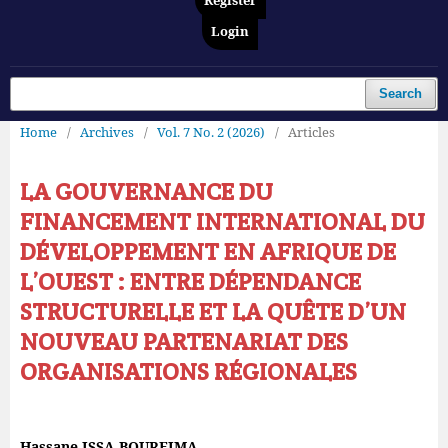
Register
Login
Search
Home
/
Archives
/
Vol. 7 No. 2 (2026)
/
Articles
LA GOUVERNANCE DU
FINANCEMENT INTERNATIONAL DU
DÉVELOPPEMENT EN AFRIQUE DE
L’OUEST : ENTRE DÉPENDANCE
STRUCTURELLE ET LA QUÊTE D’UN
NOUVEAU PARTENARIAT DES
ORGANISATIONS RÉGIONALES
Hassane ISSA BOUREIMA