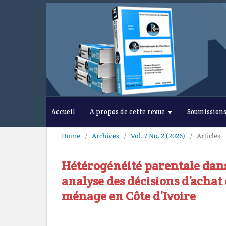
Accueil
À propos de cette revue
Soumission
Home
/
Archives
/
Vol. 7 No. 2 (2026)
/
Articles
Hétérogénéité parentale dans 
analyse des décisions d’achat 
ménage en Côte d’Ivoire