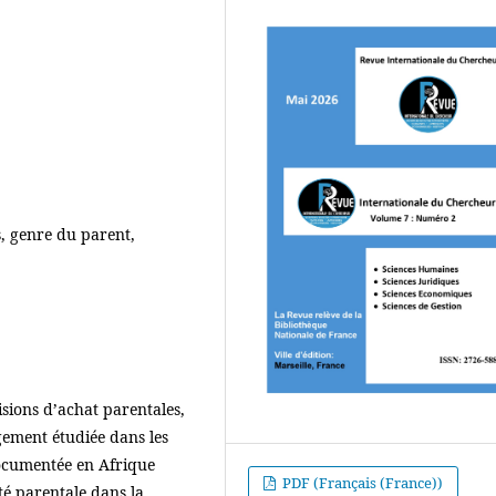
s, genre du parent,
isions d’achat parentales,
rgement étudiée dans les
documentée en Afrique
PDF (Français (France))
té parentale dans la