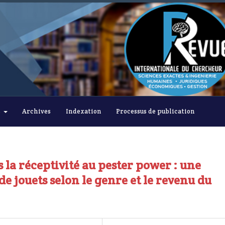
s
Archives
Indexation
Processus de publication
la réceptivité au pester power : une
de jouets selon le genre et le revenu du