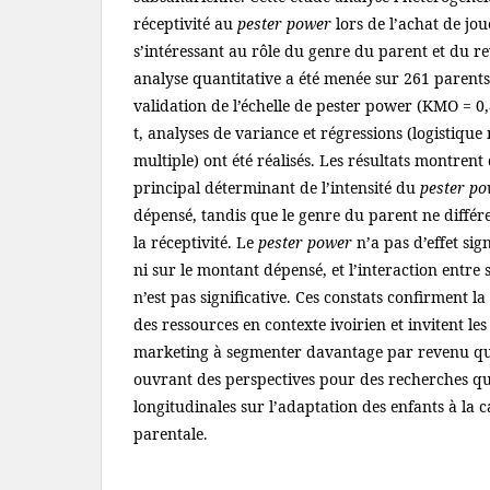
réceptivité au
pester power
lors de l’achat de jou
s’intéressant au rôle du genre du parent et du 
analyse quantitative a été menée sur 261 parents
validation de l’échelle de pester power (KMO = 0,8
t, analyses de variance et régressions (logistique
multiple) ont été réalisés. Les résultats montrent 
principal déterminant de l’intensité du
pester p
dépensé, tandis que le genre du parent ne différ
la réceptivité. Le
pester power
n’a pas d’effet sign
ni sur le montant dépensé, et l’interaction entre
n’est pas significative. Ces constats confirment la
des ressources en contexte ivoirien et invitent le
marketing à segmenter davantage par revenu qu
ouvrant des perspectives pour des recherches qua
longitudinales sur l’adaptation des enfants à la c
parentale.