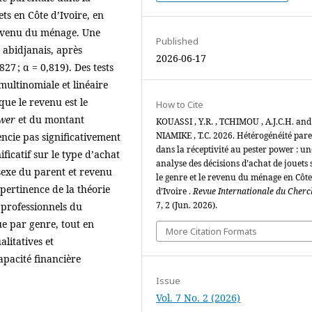
ets en Côte d’Ivoire, en
revenu du ménage. Une
Published
 abidjanais, après
2026-06-17
27 ; α = 0,819). Des tests
 multinomiale et linéaire
que le revenu est le
How to Cite
ower
et du montant
KOUASSI , Y.R. , TCHIMOU , A.J.C.H. and
NIAMIKE , T.C. 2026. Hétérogénéité par
encie pas significativement
dans la réceptivité au pester power : un
ificatif sur le type d’achat
analyse des décisions d’achat de jouets 
 sexe du parent et revenu
le genre et le revenu du ménage en Côte
 pertinence de la théorie
d’Ivoire .
Revue Internationale du Cher
7, 2 (Jun. 2026).
s professionnels du
e par genre, tout en
More Citation Formats
litatives et
apacité financière
Issue
Vol. 7 No. 2 (2026)