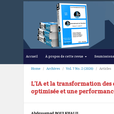
Accueil
À propos de cette revue
Soumission
Home
/
Archives
/
Vol. 7 No. 2 (2026)
/
Articles
L’IA et la transformation des 
optimisée et une performanc
Abdessamad BOULKHALIL