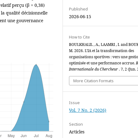
elatif perçu (β = 0,38)
Published
la qualité décisionnelle
2026-06-15
ellent une gouvernance
How to Cite
BOULKHALIL , A., LAAMRI , I. and BOU
M. 2026. L’IA et la transformation des
organisations sportives : vers une gesti
optimisée et une performance accrue.
R
Internationale du Chercheur
. 7, 2 (Jun.
More Citation Formats
Issue
Vol. 7 No. 2 (2026)
Section
Articles