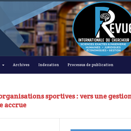
s
Archives
Indexation
Processus de publication
organisations sportives : vers une gestio
e accrue