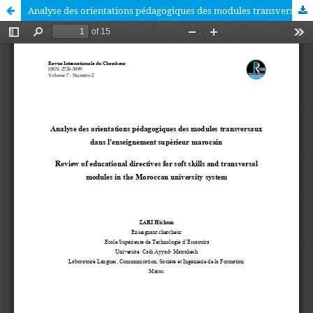
Analyse des orientations pédagogiques des modules transversaux dans l'enseignement supérieur marocain