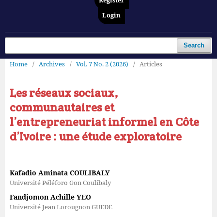
Register
Login
Search
Home
/
Archives
/
Vol. 7 No. 2 (2026)
/
Articles
Les réseaux sociaux,
communautaires et
l’entrepreneuriat informel en Côte
d’Ivoire : une étude exploratoire
Kafadio Aminata COULIBALY
Université Péléforo Gon Coulibaly
Fandjomon Achille YEO
Université Jean Lorougnon GUEDE