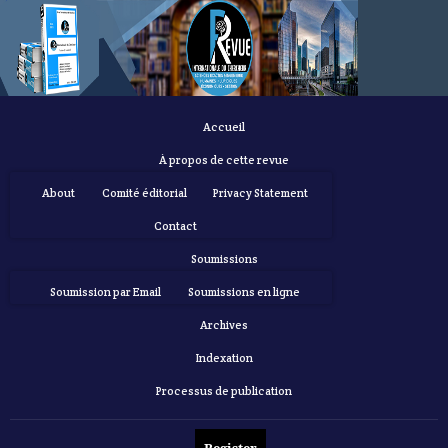
Accueil
À propos de cette revue
About
Comité éditorial
Privacy Statement
Contact
Soumissions
Soumission par Email
Soumissions en ligne
Archives
Indexation
Processus de publication