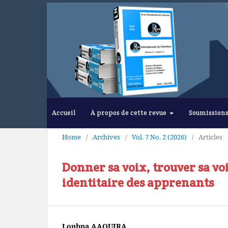
Accueil
À propos de cette revue
Soumission
Home
/
Archives
/
Vol. 7 No. 2 (2026)
/
Articles
Donner sa voix, trouver sa voi
identitaire des apprenants
Loubna AAOUIRA