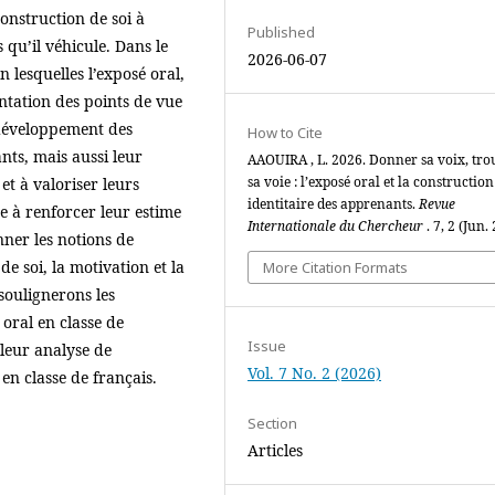
onstruction de soi à
Published
 qu’il véhicule. Dans le
2026-06-07
n lesquelles l’exposé oral,
ntation des points de vue
 développement des
How to Cite
ts, mais aussi leur
AAOUIRA , L. 2026. Donner sa voix, tro
sa voie : l’exposé oral et la construction
 et à valoriser leurs
identitaire des apprenants.
Revue
e à renforcer leur estime
Internationale du Chercheur
. 7, 2 (Jun.
nner les notions de
 de soi, la motivation et la
More Citation Formats
oulignerons les
 oral en classe de
Issue
 leur analyse de
Vol. 7 No. 2 (2026)
en classe de français.
Section
Articles