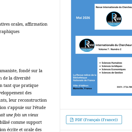
ives orales, affirmation
graphiques
umaniste, fondé sur la
n de la diversité
 en tant que pratique
éveloppement des
ts, leur reconstruction
xion s’appuie sur l’étude
tait une fois un vieux
PDF (Français (France))
ilisé comme support
n écrite et orale des