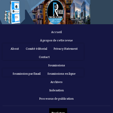
Accueil
À propos de cette revue
About
Comité éditorial
Privacy Statement
Contact
Soumissions
Soumission par Email
Soumissions en ligne
Archives
Indexation
Processus de publication