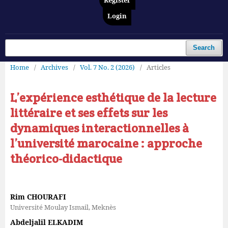
Register
Login
Search
Home
/
Archives
/
Vol. 7 No. 2 (2026)
/
Articles
L’expérience esthétique de la lecture
littéraire et ses effets sur les
dynamiques interactionnelles à
l’université marocaine : approche
théorico-didactique
Rim CHOURAFI
Université Moulay Ismail, Meknès
Abdeljalil ELKADIM