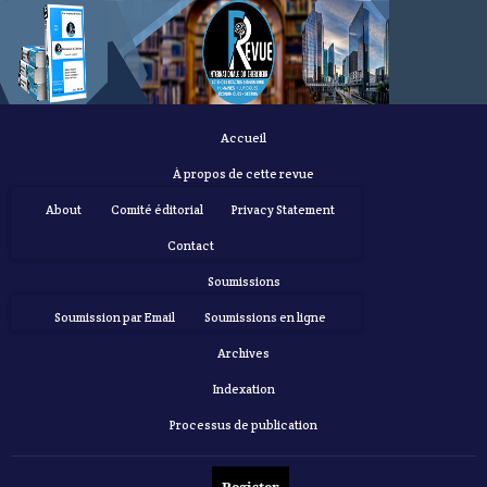
Accueil
À propos de cette revue
About
Comité éditorial
Privacy Statement
Contact
Soumissions
Soumission par Email
Soumissions en ligne
Archives
Indexation
Processus de publication