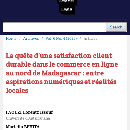
Register
Login
Search
Home
/
Archives
/
Vol. 6 No. 4 (2025)
/
Articles
La quête d’une satisfaction client
durable dans le commerce en ligne
au nord de Madagascar : entre
aspirations numériques et réalités
locales
FAOUZI Lorentz Issouf
Université d’Antsiranana
Mariella BEHITA