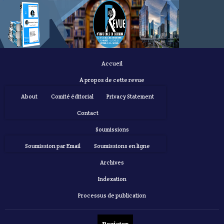
Accueil
À propos de cette revue
About
Comité éditorial
Privacy Statement
Contact
Soumissions
Soumission par Email
Soumissions en ligne
Archives
Indexation
Processus de publication