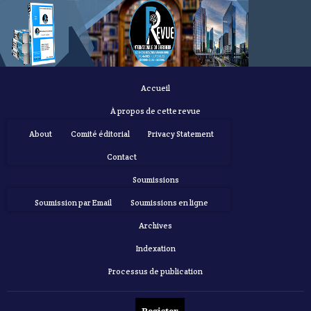
Accueil
À propos de cette revue
About
Comité éditorial
Privacy Statement
Contact
Soumissions
Soumission par Email
Soumissions en ligne
Archives
Indexation
Processus de publication