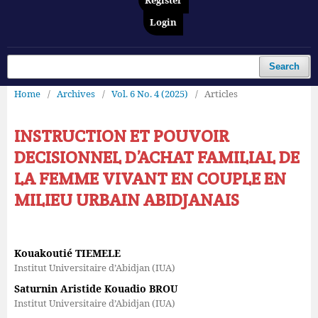
Register
Login
Search
Home
/
Archives
/
Vol. 6 No. 4 (2025)
/
Articles
INSTRUCTION ET POUVOIR
DECISIONNEL D’ACHAT FAMILIAL DE
LA FEMME VIVANT EN COUPLE EN
MILIEU URBAIN ABIDJANAIS
Kouakoutié TIEMELE
Institut Universitaire d’Abidjan (IUA)
Saturnin Aristide Kouadio BROU
Institut Universitaire d’Abidjan (IUA)