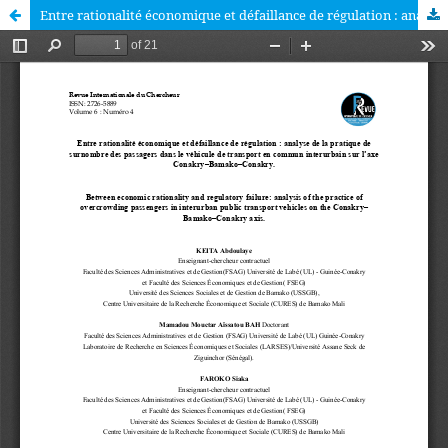
Entre rationalité économique et défaillance de régulation : analyse de la pratique de surnombre des passagers dans le véhicule de transport en commun interurbain sur l’axe Conakry–Bamako–Conakry