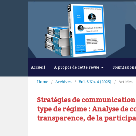
Accueil
À propos de cette revue
Soumission
Home
/
Archives
/
Vol. 6 No. 4 (2025)
/
Articles
Stratégies de communication
type de régime : Analyse de c
transparence, de la participa