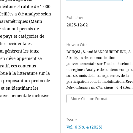
léatoire stratifié de 1 000
ifiées a été analysé selon
Published
n paramétriques (Mann–
2025-12-02
ession ont permis de
 pays et catégories de
ies occidentales
How to Cite
qui génèrent les taux
BOUQSI , S. and MANSOUREDDINE , A. 
Stratégies de communication
s en développement se
gouvernementale sur Facebook selon le
ratif, ces contenus
de régime : Analyse de contenu compar
bue à la littérature sur la
sur six mois de la transparence, de la
n proposant un protocole
participation et de la mobilisation.
Rev
Internationale du Chercheur
. 6, 4 (Dec.
t en identifiant les
ouvernementale inclusive
More Citation Formats
Issue
Vol. 6 No. 4 (2025)