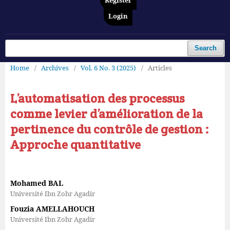
Register
Login
Search
Home
/
Archives
/
Vol. 6 No. 3 (2025)
/
Articles
L’automatisation des processus
comme levier d’amélioration de la
pertinence du contrôle de gestion :
Approche quantitative
Mohamed BAL
Université Ibn Zohr Agadir
Fouzia AMELLAHOUCH
Université Ibn Zohr Agadir