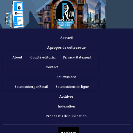
Accueil
À propos de cette revue
About
Comité éditorial
Privacy Statement
Contact
Soumissions
Soumission par Email
Soumissions en ligne
Archives
Indexation
Processus de publication