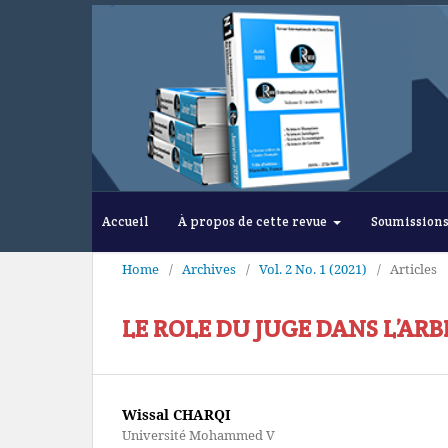
Accueil
À propos de cette revue
Soumission
Home
/
Archives
/
Vol. 2 No. 1 (2021)
/
Articles
LE ROLE DU JUGE DANS L’A
Wissal CHARQI
Université Mohammed V