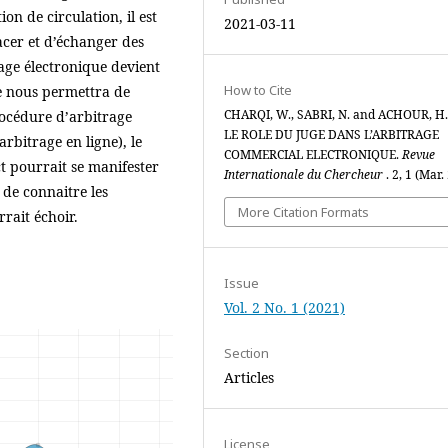
ion de circulation, il est
2021-03-11
acer et d’échanger des
rage électronique devient
How to Cite
cle nous permettra de
CHARQI, W., SABRI, N. and ACHOUR, H.
rocédure d’arbitrage
LE ROLE DU JUGE DANS L’ARBITRAGE
arbitrage en ligne), le
COMMERCIAL ELECTRONIQUE.
Revue
ct pourrait se manifester
Internationale du Chercheur
. 2, 1 (Mar.
 de connaitre les
More Citation Formats
rait échoir.
Issue
Vol. 2 No. 1 (2021)
Section
Articles
License