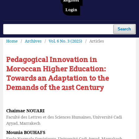
Register
Login
Search
Home
/
Archives
/
Vol. 6 No. 3 (2025)
/
Articles
Pedagogical Innovation in
Moroccan Higher Education:
Towards an Adaptation to the
Demands of the 21st Century
Chaimae NOUARI
Faculté des Lettres et des Sciences Humaines, Université Cadi
Ayyad, Marrakech
Mounia BOUHAFS
Ecole Normale Supérieure, Université Cadi Ayyad, Marrakech