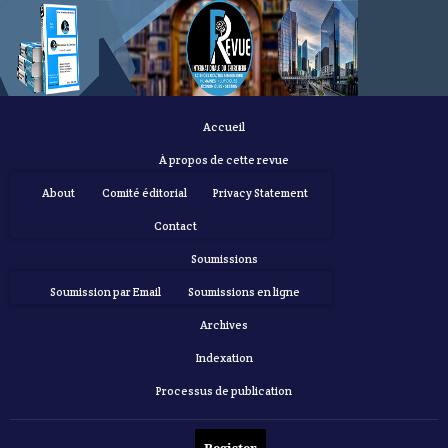
Accueil
À propos de cette revue
About
Comité éditorial
Privacy Statement
Contact
Soumissions
Soumission par Email
Soumissions en ligne
Archives
Indexation
Processus de publication