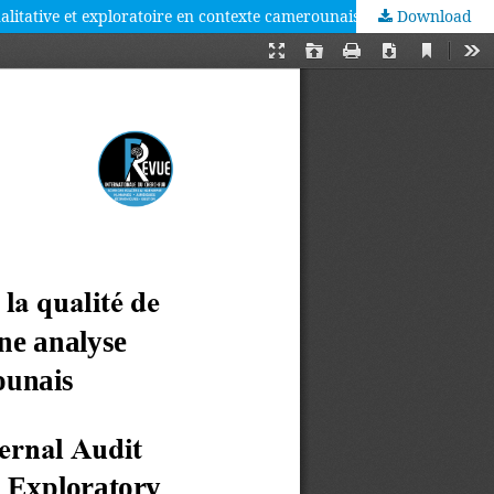
ualitative et exploratoire en contexte camerounais
Download