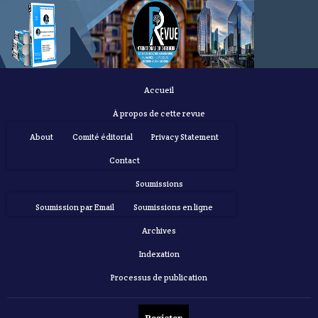
Accueil
À propos de cette revue
About
Comité éditorial
Privacy Statement
Contact
Soumissions
Soumission par Email
Soumissions en ligne
Archives
Indexation
Processus de publication