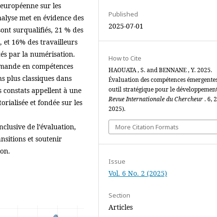
 européenne sur les
Published
analyse met en évidence des
2025-07-01
sont surqualifiés, 21 % des
 et 16% des travailleurs
tés par la numérisation.
How to Cite
 demande en compétences
HAOUATA , S. and BENNANE , Y. 2025.
ins plus classiques dans
Évaluation des compétences émergentes
outil stratégique pour le développement
es constats appellent à une
Revue Internationale du Chercheur
. 6, 2
orialisée et fondée sur les
2025).
nclusive de l’évaluation,
More Citation Formats
ansitions et soutenir
ion.
Issue
Vol. 6 No. 2 (2025)
Section
Articles