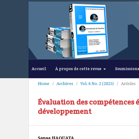
Accueil
À propos de cette revue
Soumission
Home
/
Archives
/
Vol. 6 No. 2 (2025)
/
Articles
Évaluation des compétences é
développement
Sanaa HAOUATA