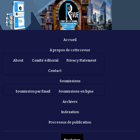
Accueil
À propos de cette revue
About
Comité éditorial
Privacy Statement
Contact
Soumissions
Soumission par Email
Soumissions en ligne
Archives
Indexation
Processus de publication