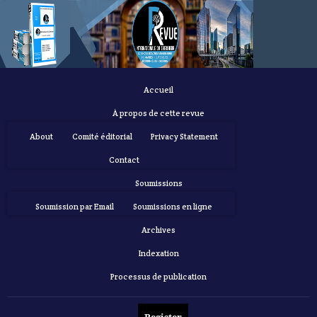
Accueil
À propos de cette revue
About
Comité éditorial
Privacy Statement
Contact
Soumissions
Soumission par Email
Soumissions en ligne
Archives
Indexation
Processus de publication