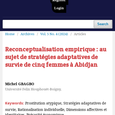
Register
Login
Search
Home
/
Archives
/
Vol. 5 No. 4 (2024)
/
Articles
Reconceptualisation empirique : au
sujet de stratégies adaptatives de
survie de cinq femmes à Abidjan
Michel GBAGBO
Université Felix Houphouët-Boigny,
Keywords:
Prostitution atypique, Stratégies adaptatives de
survie, Rationalisation individuelle, Dimensions affectives et
identitaires, Précarité économique