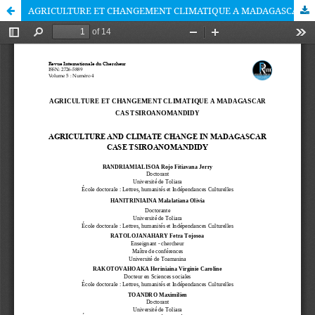
AGRICULTURE ET CHANGEMENT CLIMATIQUE A MADAGASCAR CAS TSIROANOMANDIDY