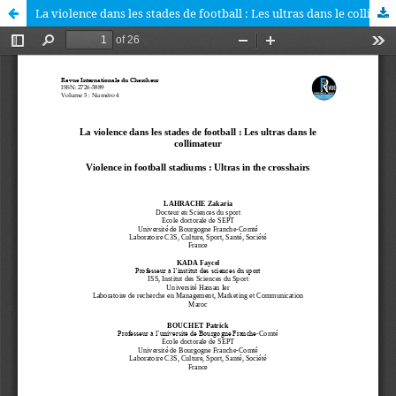
La violence dans les stades de football : Les ultras dans le collimateur