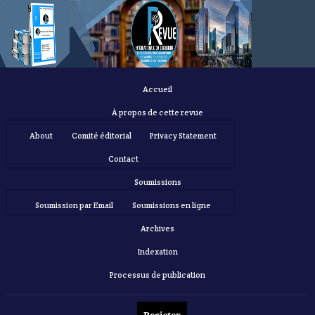
Accueil
À propos de cette revue
About
Comité éditorial
Privacy Statement
Contact
Soumissions
Soumission par Email
Soumissions en ligne
Archives
Indexation
Processus de publication