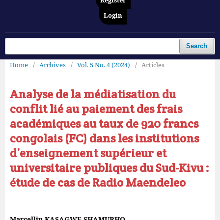
Register
Login
Search
Home
/
Archives
/
Vol. 5 No. 4 (2024)
/
Articles
Analyse de la médiatisation du
conflit lié au paiement des frais
académiques au taux de 920 francs
congolais (FC) dans les institutions
d’enseignement supérieur et
universitaire publiques du Sud-Kivu :
étude de cas de Radio Maendeleo
Marcellin KASAGWE SHAMURHO