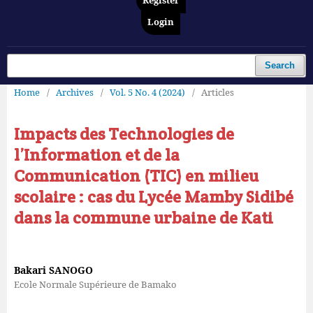
Register
Login
Search
Home
/
Archives
/
Vol. 5 No. 4 (2024)
/
Articles
Impacts des Technologies de
l’Information et de la
Communication (TIC) en milieu
scolaire : cas du Lycée Mamby Sidibé
dans la commune urbaine de Kati
Bakari SANOGO
Ecole Normale Supérieure de Bamako