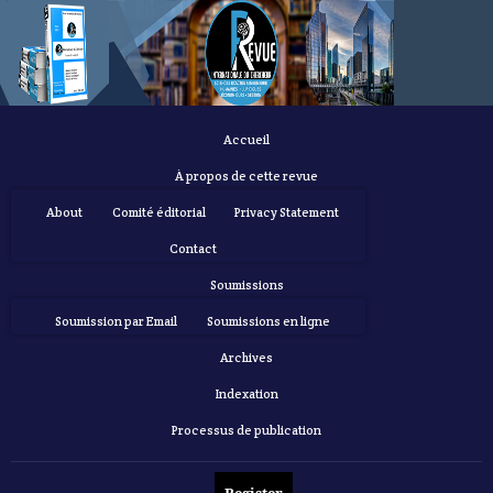
Accueil
À propos de cette revue
About
Comité éditorial
Privacy Statement
Contact
Soumissions
Soumission par Email
Soumissions en ligne
Archives
Indexation
Processus de publication